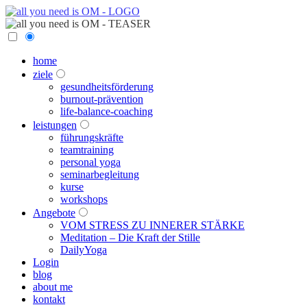
home
ziele
gesundheitsförderung
burnout-prävention
life-balance-coaching
leistungen
führungskräfte
teamtraining
personal yoga
seminarbegleitung
kurse
workshops
Angebote
VOM STRESS ZU INNERER STÄRKE
Meditation – Die Kraft der Stille
DailyYoga
Login
blog
about me
kontakt