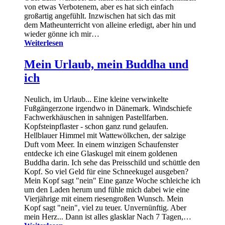
von etwas Verbotenem, aber es hat sich einfach
großartig angefühlt. Inzwischen hat sich das mit
dem Matheunterricht von alleine erledigt, aber hin und
wieder gönne ich mir…
Weiterlesen
Mein Urlaub, mein Buddha und
ich
Neulich, im Urlaub... Eine kleine verwinkelte
Fußgängerzone irgendwo in Dänemark. Windschiefe
Fachwerkhäuschen in sahnigen Pastellfarben.
Kopfsteinpflaster - schon ganz rund gelaufen.
Hellblauer Himmel mit Wattewölkchen, der salzige
Duft vom Meer. In einem winzigen Schaufenster
entdecke ich eine Glaskugel mit einem goldenen
Buddha darin. Ich sehe das Preisschild und schüttle den
Kopf. So viel Geld für eine Schneekugel ausgeben?
Mein Kopf sagt "nein" Eine ganze Woche schleiche ich
um den Laden herum und fühle mich dabei wie eine
Vierjährige mit einem riesengroßen Wunsch. Mein
Kopf sagt "nein", viel zu teuer. Unvernünftig. Aber
mein Herz... Dann ist alles glasklar Nach 7 Tagen,…