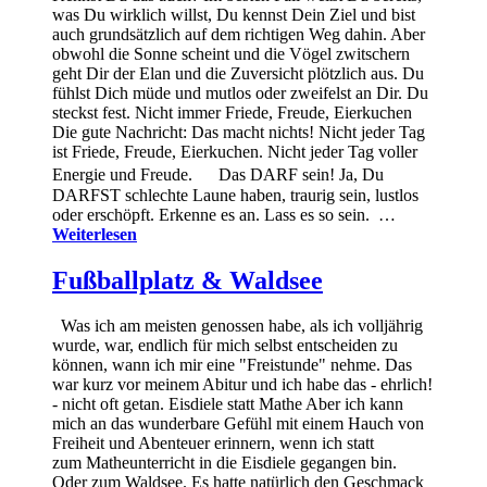
was Du wirklich willst, Du kennst Dein Ziel und bist
auch grundsätzlich auf dem richtigen Weg dahin. Aber
obwohl die Sonne scheint und die Vögel zwitschern
geht Dir der Elan und die Zuversicht plötzlich aus. Du
fühlst Dich müde und mutlos oder zweifelst an Dir. Du
steckst fest. Nicht immer Friede, Freude, Eierkuchen
Die gute Nachricht: Das macht nichts! Nicht jeder Tag
ist Friede, Freude, Eierkuchen. Nicht jeder Tag voller
Energie und Freude. Das DARF sein! Ja, Du
DARFST schlechte Laune haben, traurig sein, lustlos
oder erschöpft. Erkenne es an. Lass es so sein. …
Weiterlesen
Fußballplatz & Waldsee
Was ich am meisten genossen habe, als ich volljährig
wurde, war, endlich für mich selbst entscheiden zu
können, wann ich mir eine "Freistunde" nehme. Das
war kurz vor meinem Abitur und ich habe das - ehrlich!
- nicht oft getan. Eisdiele statt Mathe Aber ich kann
mich an das wunderbare Gefühl mit einem Hauch von
Freiheit und Abenteuer erinnern, wenn ich statt
zum Matheunterricht in die Eisdiele gegangen bin.
Oder zum Waldsee. Es hatte natürlich den Geschmack