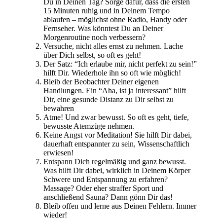
Du in Deinen Tag? Sorge dafür, dass die ersten
15 Minuten ruhig und in Deinem Tempo
ablaufen – möglichst ohne Radio, Handy oder
Fernseher.​​ Was könntest Du an Deiner
Morgenroutine noch verbessern?
Versuche, nicht alles ernst zu nehmen. Lache
über Dich selbst, so oft es geht!
Der Satz: “Ich erlaube mir, nicht perfekt zu sein!​​”
hilft Dir. Wiederhole ihn so oft wie möglich!
​Bleib der Beobachter Deiner eigenen
Handlungen. Ein “Aha, ist ja interessant” hilft
Dir, eine gesunde Distanz zu Dir selbst zu
bewahren
Atme! Und zwar bewusst. So oft es geht, tiefe,
bewusste Atemzüge nehmen.
Keine Angst vor Meditation! Sie hilft Dir dabei,
dauerhaft entspannter zu sein, Wissenschaftlich
erwiesen!
Entspann Dich regelmäßig und ganz bewusst.
Was hilft Dir dabei, wirklich in Deinem Körper
Schwere und Entspannung zu erfahren?
Massage? Oder eher straffer Sport und
anschließend Sauna? Dann gönn Dir das!
Bleib offen und lerne aus Deinen Fehlern. Immer
wieder!