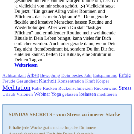
gesunden und entspannten Morgenroutine bin, hast Du
ja vielleicht von mir schon gehört...;-) Vielleicht sagst
Du jetzt: "Ein grauer Alltag voller Routinen und
Pflichten - das ist mein Alptraum!!!" Denn gerade
flexible und kreative Menschen hassen Routine und
Wiederholungen. Aber wenn Du statt "lästiger
Pflichten" und ermüdender Routine mehr wohltuende
Rituale in Dein Leben bringst, kann vieles für Dich
einfacher werden. Auch oder gerade dann, wenn Dein
Tag nicht fremdbestimmt ist, sondern Du ihn Dir frei
einteilen kannst, helfen Dir Rituale, eine Struktur in
Deinen Tag zu…
Weiterlesen
Arbeit
Bewegung
Erfolg
Achtsamkeit
Dein bestes Jahr
Entspannung
Klarheit
Gesundheit
Körper
Freude
Konzentration
Kraft
Meditation
Stress
Rückenschmerzen
Ruhe
Rücken
Rückenwind
Visionen
Webinar
Yoga
loslassen
Urlaub
gelassen
meditieren
SUNDAY SECRETS - vom Stress zu innerer Stärke
Erhalte jede Woche gratis meine Impulse für innere