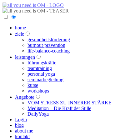
home
ziele
gesundheitsförderung
burnout-prävention
life-balance-coaching
leistungen
führungskräfte
teamtraining
personal yoga
seminarbegleitung
kurse
workshops
Angebote
VOM STRESS ZU INNERER STÄRKE
Meditation – Die Kraft der Stille
DailyYoga
Login
blog
about me
kontakt