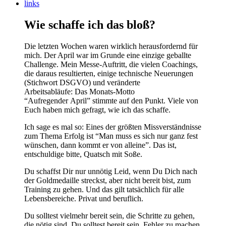
links
Wie schaffe ich das bloß?
Die letzten Wochen waren wirklich herausfordernd für
mich. Der April war im Grunde eine einzige geballte
Challenge. Mein Messe-Auftritt, die vielen Coachings,
die daraus resultierten, einige technische Neuerungen
(Stichwort DSGVO) und veränderte
Arbeitsabläufe: Das Monats-Motto
“Aufregender April” stimmte auf den Punkt. Viele von
Euch haben mich gefragt, wie ich das schaffe.
Ich sage es mal so: Eines der größten Missverständnisse
zum Thema Erfolg ist “Man muss es sich nur ganz fest
wünschen, dann kommt er von alleine”. Das ist,
entschuldige bitte, Quatsch mit Soße.
Du schaffst Dir nur unnötig Leid, wenn Du Dich nach
der Goldmedaille streckst, aber nicht bereit bist, zum
Training zu gehen. Und das gilt tatsächlich für alle
Lebensbereiche. Privat und beruflich.
Du solltest vielmehr bereit sein, die Schritte zu gehen,
die nötig sind. Du solltest bereit sein, Fehler zu machen.