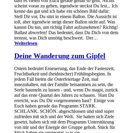
dass es vielen von Euch gerade genau so geht. Nichts
scheint voran zu gehen, irgendwie steckst Du fest... Ich
kenne das gut und ich habe ein schönes Bild dafür:
Stell Dir vor, Du sitzt in einem Ballon. Die Aussicht ist
toll, aber irgendwie steigt dieser Ballon nicht auf. Was
kannst Du tun, um richtig Fahrt aufzunehmen? Richtig!
Ballast abwerfen! Das bedeutet, dass Du Dich von dem
trennst, was Dich unnötig beschwert. Der…
Weiterlesen
Deine Wanderung zum Gipfel
Ostern bedeutet Erneuerung, das Ende der Fastenzeit,
Fruchtbarkeit und (heidnischer) Frühlingsbeginn. In
jedem Fall bieten die Osterfeiertage Zeit, mal
innezuhalten, mit der Familie beisammen zu sein, die
Seele baumeln zu lassen - und, wenn Du magst, zurück
auf das erste Quartal des Jahres zu schauen. Hast Du
erreicht, was Du Dir vorgenommen hast? Einige von
Euch haben gerade das Programm STARK.
SCHLANK. SCHÖN. abgeschlossen und sind super
zufrieden mit sich und der Welt. Sie hatten sich Ziele
gesetzt, haben sich mit dem Programm Unterstützung
von mir und der Energie der Gruppe geholt. Stück für
Stück haben sie umgesetzt, was sie…