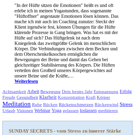
"In der Hüfte sitzen die Emotionen" heißt es und oft
erlebe ich in meinen Yogastunden, dass sogenannte
"Hüftoffner" angestaute Emotionen lösen können. Das
mache ich mir auch im Coaching zunutze: Steckt der
Klient irgendwie fest, können Übungen für die Hüfte
klärende Prozesse in Gang bringen. Was hat es mit der
Hüfte auf sich? Das Hüftgelenk ist nach dem
Kniegelenk das zweitgrößte Gelenk im menschlichen
Körper. Die Verbindungen zwischen dem Becken und
dem Oberschenkelknochen ermöglichen die
Bewegungen der Beine und damit das Gehen bei
gleichzeitiger Stabilisierung des Körpers. Die Hüften
verteilen den Großteil unseres Körpergewichtes auf
unsere Beine und die Kräfte,…
Weiterlesen
Arbeit
Bewegung
Erfolg
Achtsamkeit
Dein bestes Jahr
Entspannung
Klarheit
Gesundheit
Körper
Freude
Konzentration
Kraft
Meditation
Stress
Rückenschmerzen
Ruhe
Rücken
Rückenwind
Visionen
Webinar
Yoga
loslassen
Urlaub
gelassen
meditieren
SUNDAY SECRETS - vom Stress zu innerer Stärke