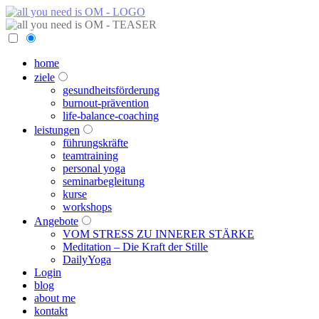
home
ziele
gesundheitsförderung
burnout-prävention
life-balance-coaching
leistungen
führungskräfte
teamtraining
personal yoga
seminarbegleitung
kurse
workshops
Angebote
VOM STRESS ZU INNERER STÄRKE
Meditation – Die Kraft der Stille
DailyYoga
Login
blog
about me
kontakt