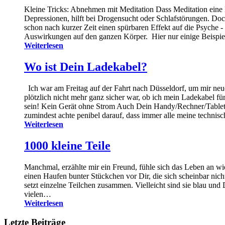
Kleine Tricks: Abnehmen mit Meditation Dass Meditation eine Du
Depressionen, hilft bei Drogensucht oder Schlafstörungen. Doc
schon nach kurzer Zeit einen spürbaren Effekt auf die Psyche -
Auswirkungen auf den ganzen Körper. Hier nur einige Beispiel
Weiterlesen
Wo ist Dein Ladekabel?
Ich war am Freitag auf der Fahrt nach Düsseldorf, um mir neue
plötzlich nicht mehr ganz sicher war, ob ich mein Ladekabel f
sein! Kein Gerät ohne Strom Auch Dein Handy/Rechner/Tablet m
zumindest achte penibel darauf, dass immer alle meine technis
Weiterlesen
1000 kleine Teile
Manchmal, erzählte mir ein Freund, fühle sich das Leben an wie
einen Haufen bunter Stückchen vor Dir, die sich scheinbar nich
setzt einzelne Teilchen zusammen. Vielleicht sind sie blau u
vielen…
Weiterlesen
Letzte Beiträge