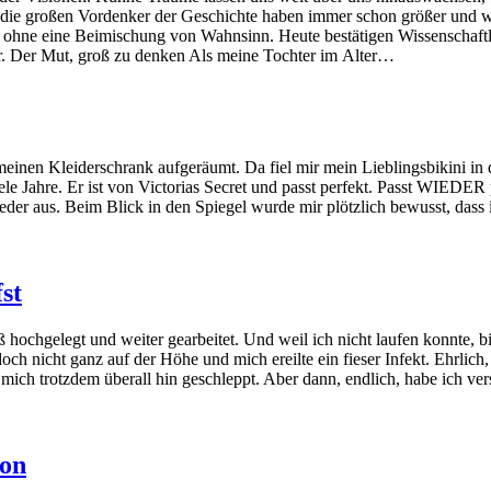
 die großen Vordenker der Geschichte haben immer schon größer und we
ie ohne eine Beimischung von Wahnsinn. Heute bestätigen Wissenschaftl
ver. Der Mut, groß zu denken Als meine Tochter im Alter…
 meinen Kleiderschrank aufgeräumt. Da fiel mir mein Lieblingsbikini in
e Jahre. Er ist von Victorias Secret und passt perfekt. Passt WIEDER p
der aus. Beim Blick in den Spiegel wurde mir plötzlich bewusst, dass 
st
ß hochgelegt und weiter gearbeitet. Und weil ich nicht laufen konnte, b
 nicht ganz auf der Höhe und mich ereilte ein fieser Infekt. Ehrlich, 
ich trotzdem überall hin geschleppt. Aber dann, endlich, habe ich v
ion