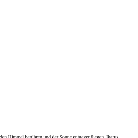
, den Himmel berühren und der Sonne entgegenfliegen. Ikarus