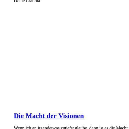
Deine Claudia
Die Macht der Visionen
Wenn ich an irgendetwas zutiefst glaube, dann ist es die Mac