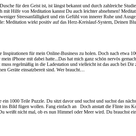
sche für den Geist ist, ist längst bekannt und durch zahlreiche Studien
h mit Hilfe von Meditation kannst Du auch leichter abnehmen! Meditati
 weniger Stressanfälligkeit und ein Gefühl von innerer Ruhe und Ausgeg
e: Meditation wirkt positiv auf das Herz-Kreislauf-System, Deinen B
 Inspirationen für mein Online-Business zu holen. Doch nach etwa 100
ür mein iPhone mit dabei hatte...Das hat mich ganz schön nervös gemach
uss regelmäßig in die Ladestation und vielleicht ist das auch bei Di
chen Geräte einsatzbereit sind. Wer braucht…
 ein 1000 Teile Puzzle. Du sitzt davor und suchst und suchst das nächst
t ins Bild fügen wollen. Fang einfach an Doch anstatt die Flinte ins K
nd Du weißt nicht mal, ob es nun Himmel oder Meer wird. Du brauchst