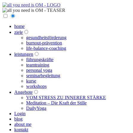
home
ziele
gesundheitsförderung
burnout-prävention
life-balance-coaching
leistungen
führungskräfte
teamtraining
personal yoga
seminarbegleitung
kurse
workshops
Angebote
VOM STRESS ZU INNERER STÄRKE
Meditation – Die Kraft der Stille
DailyYoga
Login
blog
about me
kontakt