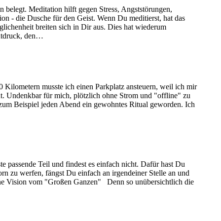
 belegt. Meditation hilft gegen Stress, Angststörungen,
on - die Dusche für den Geist. Wenn Du meditierst, hat das
lichenheit breiten sich in Dir aus. Dies hat wiederum
lutdruck, den…
 Kilometern musste ich einen Parkplatz ansteuern, weil ich mir
t. Undenkbar für mich, plötzlich ohne Strom und "offline" zu
r zum Beispiel jeden Abend ein gewohntes Ritual geworden. Ich
e passende Teil und findest es einfach nicht. Dafür hast Du
orn zu werfen, fängst Du einfach an irgendeiner Stelle an und
 eine Vision vom "Großen Ganzen" Denn so unübersichtlich die