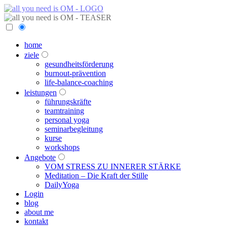
home
ziele
gesundheitsförderung
burnout-prävention
life-balance-coaching
leistungen
führungskräfte
teamtraining
personal yoga
seminarbegleitung
kurse
workshops
Angebote
VOM STRESS ZU INNERER STÄRKE
Meditation – Die Kraft der Stille
DailyYoga
Login
blog
about me
kontakt