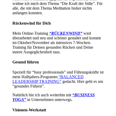
widme ich mich dem Thema “Die Kraft der Stille”. Für
alle, die mit dem Thema Meditation bisher nichts
anfangen konnten.
Rückenwind für Dich
Mein Online-Training
“RÜCKENWIND”
wird
überarbeitet und neu und schöner gestaltet und kommt
im Oktober/November als intensives 7-Wochen-
Training für Deinen gesunden Rücken und Deine
innere Ausgeglichenheit raus.
Gesund führen
Speziell für “busy professionals” und Führungskräfte ist
mein Halbjahres-Programm
“BALANCED
LEADERSHIP TRAINING”
gedacht. Hier geht es um
“gesundes Führen”.
Natürlich bin ich auch weiterhin mit
“BUSINESS
YOGA”
in Unternehmen unterwegs.
Visionen-Werkstatt