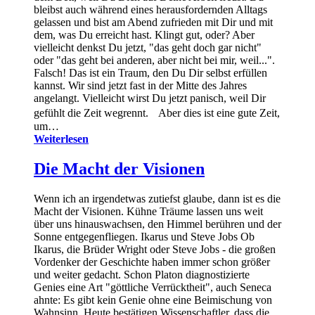
bleibst auch während eines herausfordernden Alltags
gelassen und bist am Abend zufrieden mit Dir und mit
dem, was Du erreicht hast. Klingt gut, oder? Aber
vielleicht denkst Du jetzt, "das geht doch gar nicht"
oder "das geht bei anderen, aber nicht bei mir, weil...".
Falsch! Das ist ein Traum, den Du Dir selbst erfüllen
kannst. Wir sind jetzt fast in der Mitte des Jahres
angelangt. Vielleicht wirst Du jetzt panisch, weil Dir
gefühlt die Zeit wegrennt. Aber dies ist eine gute Zeit,
um…
Weiterlesen
Die Macht der Visionen
Wenn ich an irgendetwas zutiefst glaube, dann ist es die
Macht der Visionen. Kühne Träume lassen uns weit
über uns hinauswachsen, den Himmel berühren und der
Sonne entgegenfliegen. Ikarus und Steve Jobs Ob
Ikarus, die Brüder Wright oder Steve Jobs - die großen
Vordenker der Geschichte haben immer schon größer
und weiter gedacht. Schon Platon diagnostizierte
Genies eine Art "göttliche Verrücktheit", auch Seneca
ahnte: Es gibt kein Genie ohne eine Beimischung von
Wahnsinn. Heute bestätigen Wissenschaftler, dass die