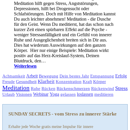
Meditation hilft gegen Stress, Angststörungen,
Depressionen, hilft bei Drogensucht oder
Schlafstörungen. Doch mit Hilfe von Meditation kannst
Du auch leichter abnehmen! Meditation - die Dusche
für den Geist. Wenn Du meditierst, hat das schon nach
kurzer Zeit einen spürbaren Effekt auf die Psyche -
weniger Stressanfälligkeit und ein Gefühl von innerer
Ruhe und Ausgeglichenheit breiten sich in Dir aus.
Dies hat wiederum Auswirkungen auf den ganzen
Körper. Hier nur einige Beispiele: Meditation wirkt
positiv auf das Herz-Kreislauf-System, Deinen
Blutdruck, den…
Weiterlesen
Arbeit
Bewegung
Erfolg
Achtsamkeit
Dein bestes Jahr
Entspannung
Klarheit
Gesundheit
Körper
Freude
Konzentration
Kraft
Meditation
Stress
Rückenschmerzen
Ruhe
Rücken
Rückenwind
Visionen
Webinar
Yoga
loslassen
Urlaub
gelassen
meditieren
SUNDAY SECRETS - vom Stress zu innerer Stärke
Erhalte jede Woche gratis meine Impulse für innere